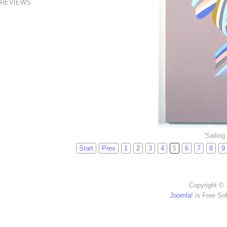
REVIEWS
'Sailin
Start
Prev
1
2
3
4
5
6
7
8
9
Copyright © 
Joomla!
is Free So