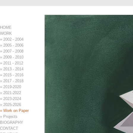
Page 9 of 30
Menu
HOME
WORK
» 2002 - 2004
» 2005 - 2006
» 2007 - 2008
» 2009 - 2010
» 2011 - 2012
» 2013 - 2014
» 2015 - 2016
» 2017 - 2018
» 2019-2020
» 2021-2022
» 2023-2024
» 2025-2026
» Work on Paper
» Projects
BIOGRAPHY
CONTACT