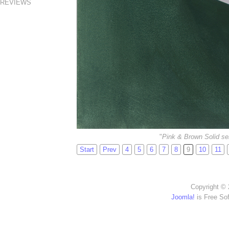
REVIEWS
"
Pink & Brown Solid se
Start
Prev
4
5
6
7
8
9
10
11
Copyright © 
Joomla!
is Free So